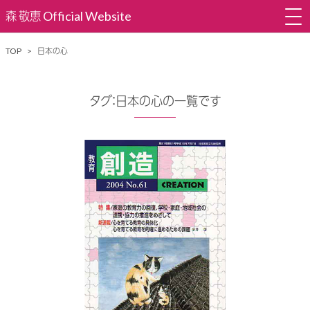
森 敬恵 Official Website
活動情報
TOP
日本の心
プロフィール
タグ：日本の心の一覧です
日本の心歌い継ぐ会
ブログ＆ニュース
ディスコグラフィー
お問い合わせ